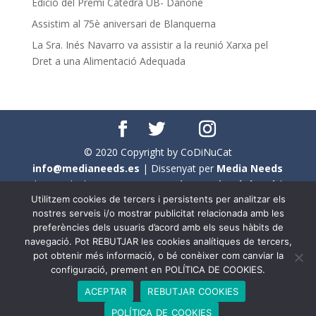
Edició del Premi Càtedra UB- Danone
Assistim al 75è aniversari de Blanquerna
La Sra. Inés Navarro va assistir a la reunió Xarxa pel
Dret a una Alimentació Adequada
© 2020 Copyright by CoDiNuCat
info@medianeeds.es
| Dissenyat per
Media Needs
| Tots els drets reservats a
CoDiNuCat |
Avís legal
|
Utilitzem cookies de tercers i persistents per analitzar els
Avís per cookies
nostres serveis i/o mostrar publicitat relacionada amb les
preferències dels usuaris d’acord amb els seus hàbits de
En aquest web s'ha tingut en compte l'ús no sexista del
navegació. Pot REBUTJAR les cookies analítiques de tercers,
llenguatge. No obstant això, i a causa de la seva
pot obtenir més informació, o bé conèixer com canviar la
extensió, no s'ha pogut fer de manera exhaustiva. Per
configuració, prement en POLÍTICA DE COOKIES.
aquest motiu, a vegades , s'ha utilitzat el femení com a
ACEPTAR
REBUTJAR COOKIES
genèric, atès que és una professió que compta amb al
POLÍTICA DE COOKIES
voltant d'un 90% de persones del sexe femení.