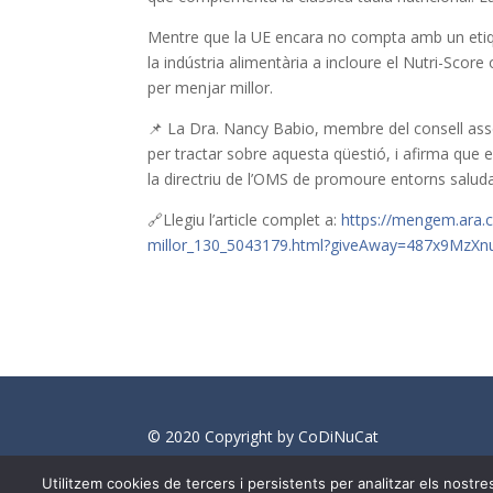
Mentre que la UE encara no compta amb un etique
la indústria alimentària a incloure el Nutri-Score
per menjar millor.
📌 La Dra. Nancy Babio, membre del consell ass
per tractar sobre aquesta qüestió, i afirma que e
la directriu de l’OMS de promoure entorns saluda
🔗Llegiu l’article complet a:
https://mengem.ara.ca
millor_130_5043179.html?giveAway=487x9MzX
© 2020 Copyright by CoDiNuCat
info@medianeeds.es
| Dissenyat per
Media 
Utilitzem cookies de tercers i persistents per analitzar els nost