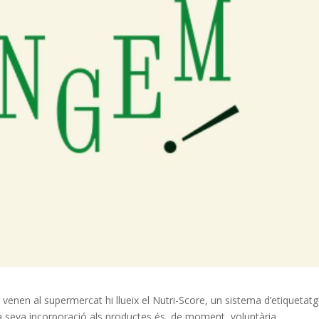
 venen al supermercat hi llueix el Nutri-Score, un sistema d’etiquetat
a seva incorporació als productes és, de moment, voluntària.