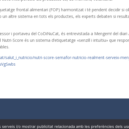
tatge frontal alimentari (FOP) harmonitzat i té pendent decidir si o
 o un altre sistema en tots els productes, els experts debaten si resulta
essor i portaveu del CoDiNuCat, és entrevistada a Mengem! del diari
l Nutri-Score és un sistema d’etiquetatge «senzill i intuïtiu» que respo
bles.
t/salut_i_nutricio/nutri-score-semafor-nutricio-realment-serveix-men
nuVgSwbs
Needs
| Tots els drets reservats a
CoDiNuCat |
Avís legal
|
Avís 
res serveis i/o mostrar publicitat relacionada amb les preferències dels 