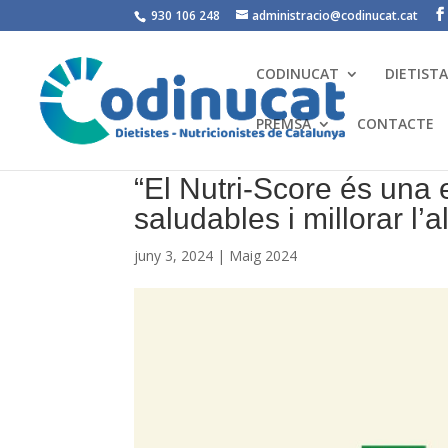
930 106 248
administracio@codinucat.cat
CODINUCAT
DIETIST
PREMSA
CONTACTE
“El Nutri-Score és una
saludables i millorar l’
juny 3, 2024
|
Maig 2024