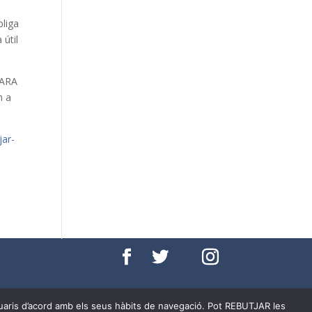
bliga
 útil
 ARA
n a
jar-
per cookies
usuaris d’acord amb els seus hàbits de navegació. Pot REBUTJAR les