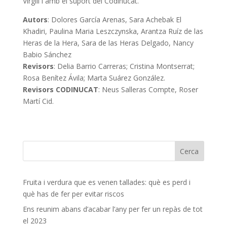
Virgili i amb el suport del Codinucat.
Autors
: Dolores García Arenas, Sara Achebak El
Khadiri, Paulina Maria Leszczynska, Arantza Ruíz de las
Heras de la Hera, Sara de las Heras Delgado, Nancy
Babio Sánchez
Revisors
: Delia Barrio Carreras; Cristina Montserrat;
Rosa Benítez Ávila; Marta Suárez González.
Revisors CODINUCAT
: Neus Salleras Compte, Roser
Martí Cid.
Fruita i verdura que es venen tallades: què es perd i
què has de fer per evitar riscos
Ens reunim abans d’acabar l’any per fer un repàs de tot
el 2023