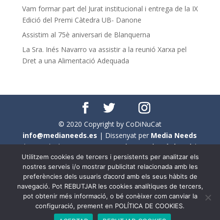
Vam formar part del Jurat institucional i entrega de la IX
Edició del Premi Càtedra UB- Danone
Assistim al 75è aniversari de Blanquerna
La Sra. Inés Navarro va assistir a la reunió Xarxa pel
Dret a una Alimentació Adequada
© 2020 Copyright by CoDiNuCat
info@medianeeds.es
| Dissenyat per
Media Needs
| Tots els drets reservats a
CoDiNuCat |
Avís legal
|
Utilitzem cookies de tercers i persistents per analitzar els
Avís per cookies
nostres serveis i/o mostrar publicitat relacionada amb les
preferències dels usuaris d’acord amb els seus hàbits de
En aquest web s'ha tingut en compte l'ús no sexista del
navegació. Pot REBUTJAR les cookies analítiques de tercers,
llenguatge. No obstant això, i a causa de la seva
pot obtenir més informació, o bé conèixer com canviar la
extensió, no s'ha pogut fer de manera exhaustiva. Per
configuració, prement en POLÍTICA DE COOKIES.
aquest motiu, a vegades , s'ha utilitzat el femení com a