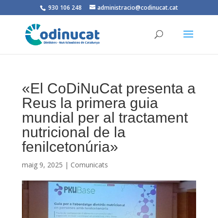
930 106 248
administracio@codinucat.cat
«El CoDiNuCat presenta a
Reus la primera guia
mundial per al tractament
nutricional de la
fenilcetonúria»
maig 9, 2025
|
Comunicats