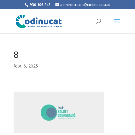
930 106 248
administracio@codinucat.cat
8
febr. 6, 2025