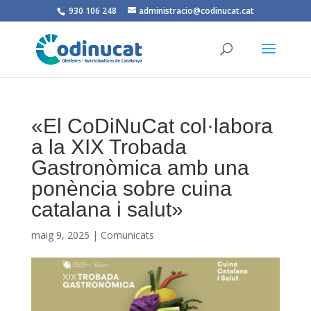
930 106 248
administracio@codinucat.cat
«El CoDiNuCat col·labora
a la XIX Trobada
Gastronòmica amb una
ponència sobre cuina
catalana i salut»
maig 9, 2025
|
Comunicats