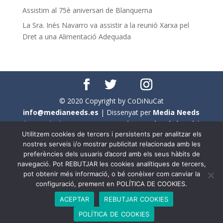
Assistim al 75è aniversari de Blanquerna
La Sra. Inés Navarro va assistir a la reunió Xarxa pel
Dret a una Alimentació Adequada
© 2020 Copyright by CoDiNuCat
info@medianeeds.es
| Dissenyat per
Media Needs
| Tots els drets reservats a
CoDiNuCat |
Avís legal
|
Utilitzem cookies de tercers i persistents per analitzar els
Avís per cookies
nostres serveis i/o mostrar publicitat relacionada amb les
preferències dels usuaris d’acord amb els seus hàbits de
En aquest web s'ha tingut en compte l'ús no sexista del
navegació. Pot REBUTJAR les cookies analítiques de tercers,
llenguatge. No obstant això, i a causa de la seva
pot obtenir més informació, o bé conèixer com canviar la
extensió, no s'ha pogut fer de manera exhaustiva. Per
configuració, prement en POLÍTICA DE COOKIES.
aquest motiu, a vegades , s'ha utilitzat el femení com a
ACEPTAR
REBUTJAR COOKIES
genèric, atès que és una professió que compta amb al
POLÍTICA DE COOKIES
voltant d'un 90% de persones del sexe femení.