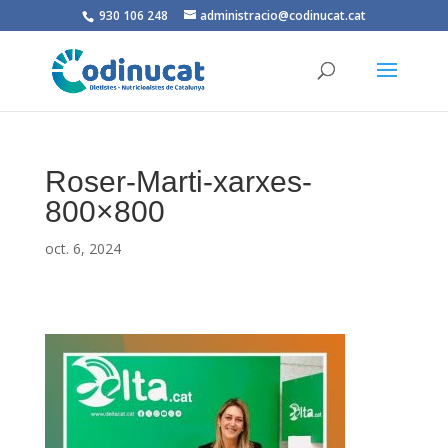
930 106 248
administracio@codinucat.cat
Roser-Marti-xarxes-
800×800
oct. 6, 2024