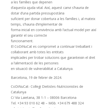
a les famílies que depenen
d’aquesta ajuda vital. Així, aquest canvi s’hauria de
dotar d’una partida pressupostària
suficient per donar cobertura a les famílies i, al mateix
temps, s’hauria d’implementar de
forma inicial en convivència amb l’actual model per així
garantir el seu correcte
funcionament.
El CoDiNuCat es compromet a continuar treballant i
col·laborant amb totes les entitats
implicades per trobar solucions que garanteixin el dret
a l’alimentació de les persones
en situació de vulnerabilitat a Catalunya.
Barcelona, 19 de febrer de 2024.
CoDiNuCat- Col·legi Dietistes-Nutricionistes de
Catalunya
C/ Via Laietana, 38 1-1 – 08006 Barcelona
Tel. +34 93 010 62 48 – Mòb. +34 679 488 324