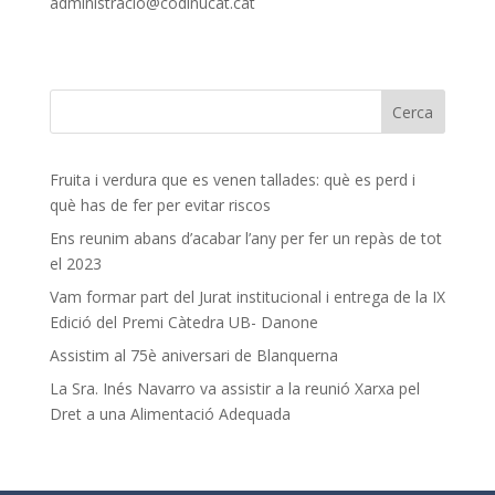
administracio@codinucat.cat
Fruita i verdura que es venen tallades: què es perd i
què has de fer per evitar riscos
Ens reunim abans d’acabar l’any per fer un repàs de tot
el 2023
Vam formar part del Jurat institucional i entrega de la IX
Edició del Premi Càtedra UB- Danone
Assistim al 75è aniversari de Blanquerna
La Sra. Inés Navarro va assistir a la reunió Xarxa pel
Dret a una Alimentació Adequada