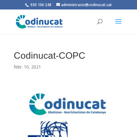
930 106 248
administracio@codinucat.cat
Codinucat-COPC
febr. 10, 2021