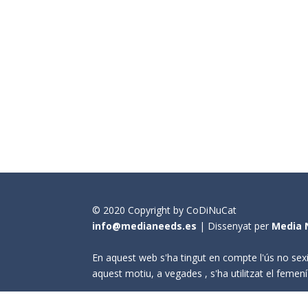
© 2020 Copyright by CoDiNuCat
info@medianeeds.es
| Dissenyat per
Media 
En aquest web s'ha tingut en compte l'ús no sexi
aquest motiu, a vegades , s'ha utilitzat el fem