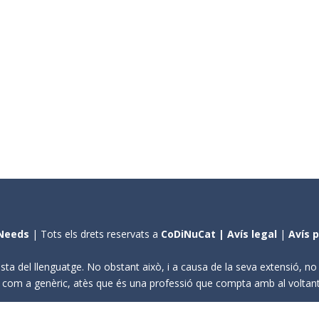
Needs
| Tots els drets reservats a
CoDiNuCat |
Avís legal
|
Avís 
sta del llenguatge. No obstant això, i a causa de la seva extensió, n
ení com a genèric, atès que és una professió que compta amb al volta