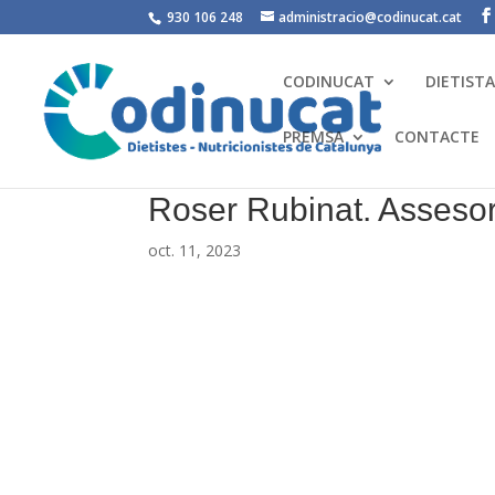
930 106 248
administracio@codinucat.cat
CODINUCAT
DIETIST
PREMSA
CONTACTE
Roser Rubinat. Assesor
oct. 11, 2023