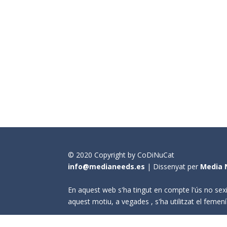
© 2020 Copyright by CoDiNuCat
info@medianeeds.es
| Dissenyat per
Media 
En aquest web s'ha tingut en compte l'ús no sexi
aquest motiu, a vegades , s'ha utilitzat el fem