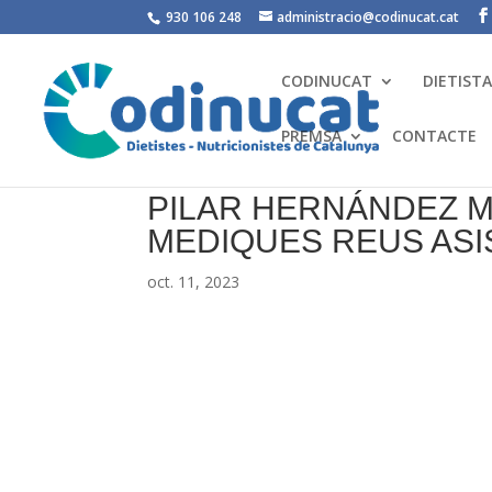
930 106 248
administracio@codinucat.cat
CODINUCAT
DIETIST
PREMSA
CONTACTE
PILAR HERNÁNDEZ M
MEDIQUES REUS ASI
oct. 11, 2023