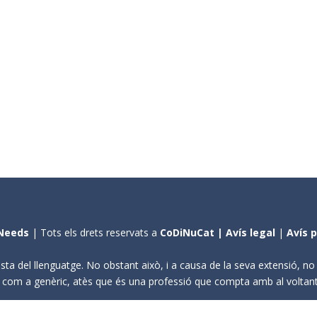
Needs
| Tots els drets reservats a
CoDiNuCat |
Avís legal
|
Avís 
sta del llenguatge. No obstant això, i a causa de la seva extensió, n
ení com a genèric, atès que és una professió que compta amb al volta