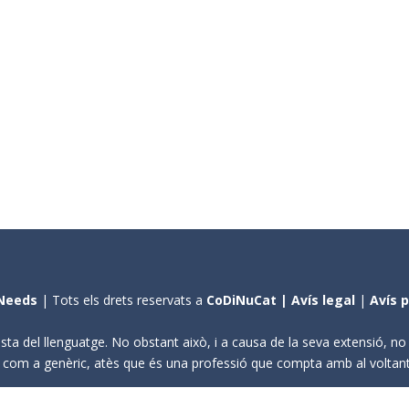
Needs
| Tots els drets reservats a
CoDiNuCat |
Avís legal
|
Avís 
sta del llenguatge. No obstant això, i a causa de la seva extensió, n
ení com a genèric, atès que és una professió que compta amb al volta