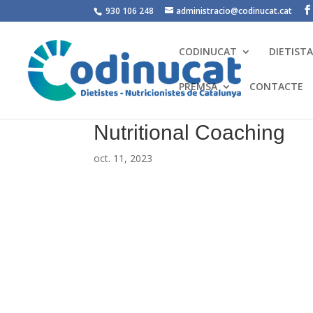
930 106 248
administracio@codinucat.cat
CODINUCAT
DIETIST
PREMSA
CONTACTE
Nutritional Coaching
oct. 11, 2023