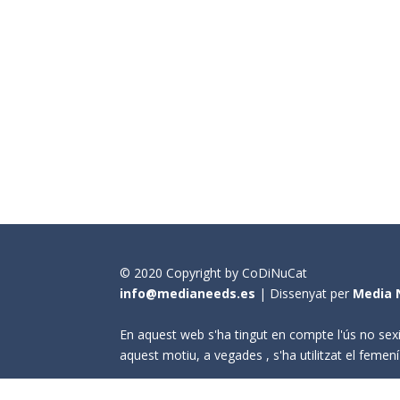
© 2020 Copyright by CoDiNuCat
info@medianeeds.es
| Dissenyat per
Media 
En aquest web s'ha tingut en compte l'ús no sexi
aquest motiu, a vegades , s'ha utilitzat el fem