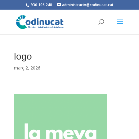
930 106 248
administracio@codinucat.cat
logo
març 2, 2026