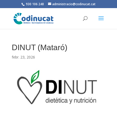
930 106 248
administracio@codinucat.cat
DINUT (Mataró)
febr. 23, 2026