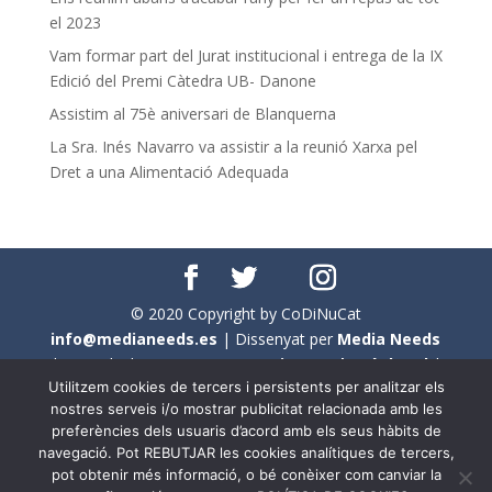
el 2023
Vam formar part del Jurat institucional i entrega de la IX
Edició del Premi Càtedra UB- Danone
Assistim al 75è aniversari de Blanquerna
La Sra. Inés Navarro va assistir a la reunió Xarxa pel
Dret a una Alimentació Adequada
© 2020 Copyright by CoDiNuCat
info@medianeeds.es
| Dissenyat per
Media Needs
| Tots els drets reservats a
CoDiNuCat |
Avís legal
|
Utilitzem cookies de tercers i persistents per analitzar els
Avís per cookies
nostres serveis i/o mostrar publicitat relacionada amb les
preferències dels usuaris d’acord amb els seus hàbits de
En aquest web s'ha tingut en compte l'ús no sexista del
navegació. Pot REBUTJAR les cookies analítiques de tercers,
llenguatge. No obstant això, i a causa de la seva
pot obtenir més informació, o bé conèixer com canviar la
extensió, no s'ha pogut fer de manera exhaustiva. Per