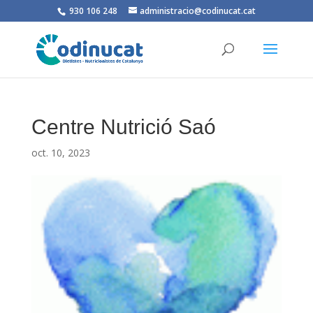
930 106 248
administracio@codinucat.cat
Centre Nutrició Saó
oct. 10, 2023