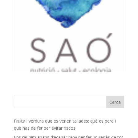
Fruita i verdura que es venen tallades: què es perd i
què has de fer per evitar riscos
Ens reunim abans d’acabar l’any per fer un repàs de tot