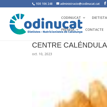
930 106 248
administracio@codinucat.cat
CODINUCAT
DIETIST
PREMSA
CONTACTE
CENTRE CALÉNDUL
oct. 10, 2023