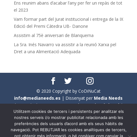
Ens reunim abans d’acabar l’any per fer un repàs de tot
el 2023
Vam formar part del Jurat institucional i entrega de la IX
Edició del Premi Càtedra UB- Danone
Assistim al 75è aniversari de Blanquerna
La Sra. Inés Navarro va assistir a la reunió Xarxa pel
Dret a una Alimentació Adequada
© 2020 Copyright by CoDiNuCat
info@medianeeds.es
| Dissenyat per
Media Needs
| Tots els drets reservats a
CoDiNuCat |
Avís legal
|
Utilitzem cookies de tercers i persistents per analitzar els
Avís per cookies
nostres serveis i/o mostrar publicitat relacionada amb les
preferències dels usuaris d’acord amb els seus hàbits de
En aquest web s'ha tingut en compte l'ús no sexista del
navegació. Pot REBUTJAR les cookies analítiques de tercers,
llenguatge. No obstant això, i a causa de la seva
pot obtenir més informació, o bé conèixer com canviar la