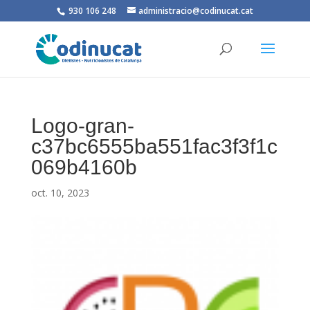
930 106 248
administracio@codinucat.cat
Logo-gran-
c37bc6555ba551fac3f3f1c
069b4160b
oct. 10, 2023