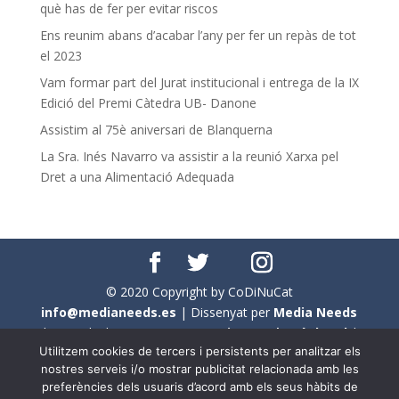
què has de fer per evitar riscos
Ens reunim abans d’acabar l’any per fer un repàs de tot
el 2023
Vam formar part del Jurat institucional i entrega de la IX
Edició del Premi Càtedra UB- Danone
Assistim al 75è aniversari de Blanquerna
La Sra. Inés Navarro va assistir a la reunió Xarxa pel
Dret a una Alimentació Adequada
© 2020 Copyright by CoDiNuCat
info@medianeeds.es
| Dissenyat per
Media Needs
| Tots els drets reservats a
CoDiNuCat |
Avís legal
|
Utilitzem cookies de tercers i persistents per analitzar els
Avís per cookies
nostres serveis i/o mostrar publicitat relacionada amb les
preferències dels usuaris d’acord amb els seus hàbits de
En aquest web s'ha tingut en compte l'ús no sexista del