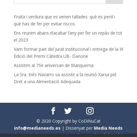
Fruita i verdura que es venen tallades: què es perd i
què has de fer per evitar riscos
Ens reunim abans d’acabar l’any per fer un repàs de tot
el 2023
Vam formar part del Jurat institucional i entrega de la IX
Edició del Premi Càtedra UB- Danone
Assistim al 75è aniversari de Blanquerna
La Sra. Inés Navarro va assistir a la reunió Xarxa pel
Dret a una Alimentació Adequada
© 2020 Copyright by CoDiNuCat
info@medianeeds.es
| Dissenyat per
Media Needs
| Tots els drets reservats a
CoDiNuCat |
Avís legal
|