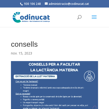
930 106 248
administracio@codinucat.cat
consells
nov. 15, 2023