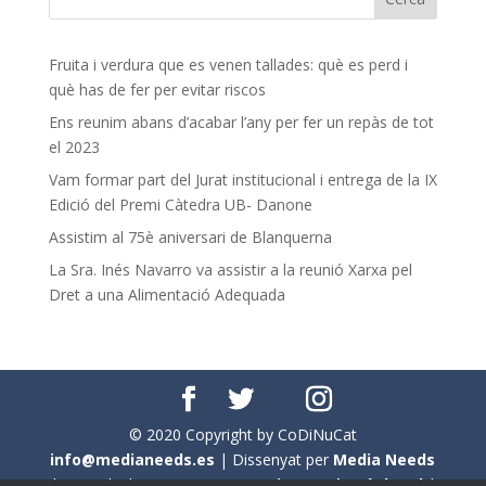
Fruita i verdura que es venen tallades: què es perd i
què has de fer per evitar riscos
Ens reunim abans d’acabar l’any per fer un repàs de tot
el 2023
Vam formar part del Jurat institucional i entrega de la IX
Edició del Premi Càtedra UB- Danone
Assistim al 75è aniversari de Blanquerna
La Sra. Inés Navarro va assistir a la reunió Xarxa pel
Dret a una Alimentació Adequada
© 2020 Copyright by CoDiNuCat
info@medianeeds.es
| Dissenyat per
Media Needs
| Tots els drets reservats a
CoDiNuCat |
Avís legal
|