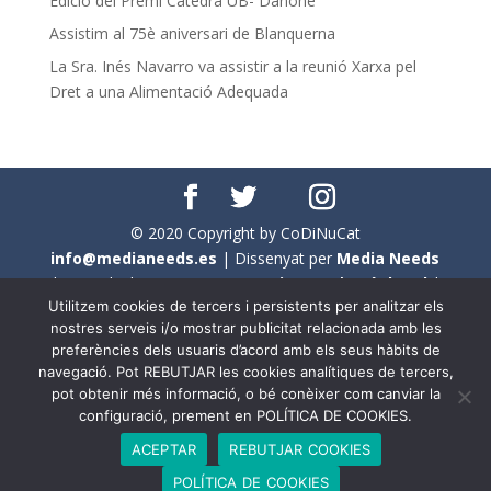
Edició del Premi Càtedra UB- Danone
Assistim al 75è aniversari de Blanquerna
La Sra. Inés Navarro va assistir a la reunió Xarxa pel
Dret a una Alimentació Adequada
© 2020 Copyright by CoDiNuCat
info@medianeeds.es
| Dissenyat per
Media Needs
| Tots els drets reservats a
CoDiNuCat |
Avís legal
|
Utilitzem cookies de tercers i persistents per analitzar els
Avís per cookies
nostres serveis i/o mostrar publicitat relacionada amb les
preferències dels usuaris d’acord amb els seus hàbits de
En aquest web s'ha tingut en compte l'ús no sexista del
navegació. Pot REBUTJAR les cookies analítiques de tercers,
llenguatge. No obstant això, i a causa de la seva
pot obtenir més informació, o bé conèixer com canviar la
extensió, no s'ha pogut fer de manera exhaustiva. Per
configuració, prement en POLÍTICA DE COOKIES.
aquest motiu, a vegades , s'ha utilitzat el femení com a
ACEPTAR
REBUTJAR COOKIES
genèric, atès que és una professió que compta amb al
POLÍTICA DE COOKIES
voltant d'un 90% de persones del sexe femení.