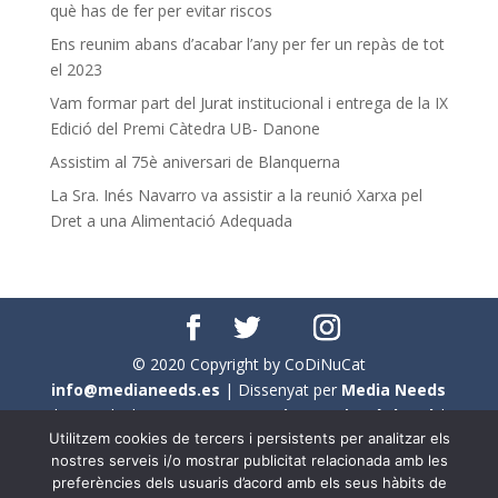
què has de fer per evitar riscos
Ens reunim abans d’acabar l’any per fer un repàs de tot
el 2023
Vam formar part del Jurat institucional i entrega de la IX
Edició del Premi Càtedra UB- Danone
Assistim al 75è aniversari de Blanquerna
La Sra. Inés Navarro va assistir a la reunió Xarxa pel
Dret a una Alimentació Adequada
© 2020 Copyright by CoDiNuCat
info@medianeeds.es
| Dissenyat per
Media Needs
| Tots els drets reservats a
CoDiNuCat |
Avís legal
|
Utilitzem cookies de tercers i persistents per analitzar els
Avís per cookies
nostres serveis i/o mostrar publicitat relacionada amb les
preferències dels usuaris d’acord amb els seus hàbits de
En aquest web s'ha tingut en compte l'ús no sexista del