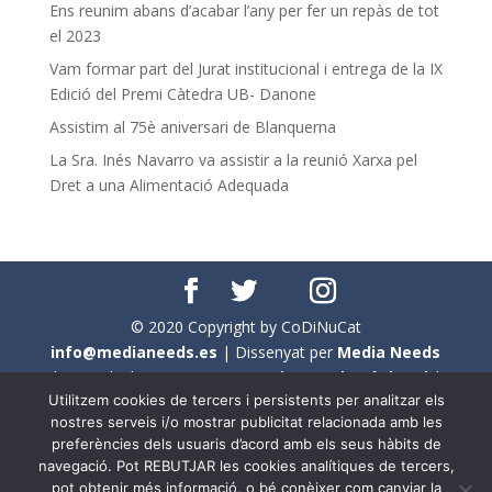
Ens reunim abans d’acabar l’any per fer un repàs de tot
el 2023
Vam formar part del Jurat institucional i entrega de la IX
Edició del Premi Càtedra UB- Danone
Assistim al 75è aniversari de Blanquerna
La Sra. Inés Navarro va assistir a la reunió Xarxa pel
Dret a una Alimentació Adequada
© 2020 Copyright by CoDiNuCat
info@medianeeds.es
| Dissenyat per
Media Needs
| Tots els drets reservats a
CoDiNuCat |
Avís legal
|
Utilitzem cookies de tercers i persistents per analitzar els
Avís per cookies
nostres serveis i/o mostrar publicitat relacionada amb les
preferències dels usuaris d’acord amb els seus hàbits de
En aquest web s'ha tingut en compte l'ús no sexista del
navegació. Pot REBUTJAR les cookies analítiques de tercers,
llenguatge. No obstant això, i a causa de la seva
pot obtenir més informació, o bé conèixer com canviar la