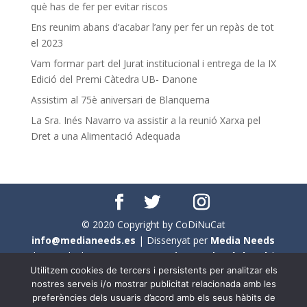
què has de fer per evitar riscos
Ens reunim abans d’acabar l’any per fer un repàs de tot
el 2023
Vam formar part del Jurat institucional i entrega de la IX
Edició del Premi Càtedra UB- Danone
Assistim al 75è aniversari de Blanquerna
La Sra. Inés Navarro va assistir a la reunió Xarxa pel
Dret a una Alimentació Adequada
© 2020 Copyright by CoDiNuCat
info@medianeeds.es
| Dissenyat per
Media Needs
| Tots els drets reservats a
CoDiNuCat |
Avís legal
|
Utilitzem cookies de tercers i persistents per analitzar els
Avís per cookies
nostres serveis i/o mostrar publicitat relacionada amb les
preferències dels usuaris d’acord amb els seus hàbits de
En aquest web s'ha tingut en compte l'ús no sexista del