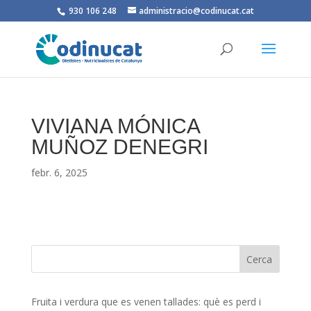
930 106 248
administracio@codinucat.cat
VIVIANA MÓNICA
MUÑOZ DENEGRI
febr. 6, 2025
Fruita i verdura que es venen tallades: què es perd i