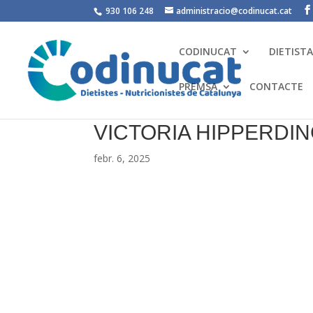
930 106 248
administracio@codinucat.cat
CODINUCAT
DIETIST
PREMSA
CONTACTE
VICTORIA HIPPERDI
febr. 6, 2025