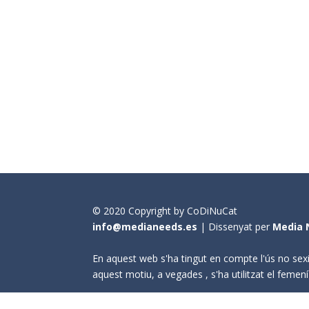
© 2020 Copyright by CoDiNuCat
info@medianeeds.es
| Dissenyat per
Media 
En aquest web s'ha tingut en compte l'ús no sexi
aquest motiu, a vegades , s'ha utilitzat el fem