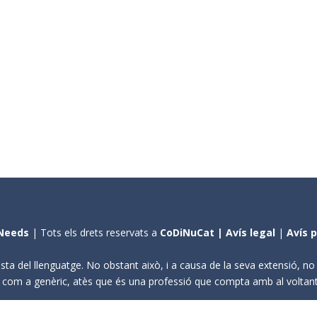
Needs
| Tots els drets reservats a
CoDiNuCat |
Avís legal
|
Avís 
sta del llenguatge. No obstant això, i a causa de la seva extensió, n
ení com a genèric, atès que és una professió que compta amb al volta