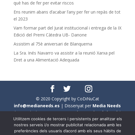
què has de fer per evitar riscos
Ens reunim abans d’acabar l’any per fer un repàs de tot
el 2023
Vam formar part del Jurat institucional i entrega de la IX
Edició del Premi Càtedra UB- Danone
Assistim al 75è aniversari de Blanquerna
La Sra. Inés Navarro va assistir a la reunió Xarxa pel
Dret a una Alimentació Adequada
© 2020 Copyright by CoDiNuCat
info@medianeeds.es
| Dissenyat per
Media Needs
| Tots els drets reservats a
CoDiNuCat |
Avís legal
|
Utilitzem cookies de tercers i persistents per analitzar els
Avís per cookies
nostres serveis i/o mostrar publicitat relacionada amb les
preferències dels usuaris d’acord amb els seus hàbits de
En aquest web s'ha tingut en compte l'ús no sexista del