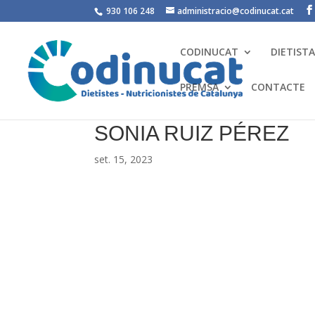
930 106 248
administracio@codinucat.cat
CODINUCAT
DIETIST
PREMSA
CONTACTE
SONIA RUIZ PÉREZ
set. 15, 2023