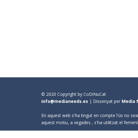
© 2020 Copyright by CoDiNuCat
info@medianeeds.es
| Dissenyat per
Media 
En aquest web s'ha tingut en compte l'ús no sexi
aquest motiu, a vegades , s'ha utilitzat el fem