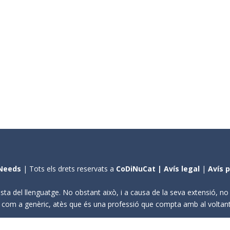
Needs
| Tots els drets reservats a
CoDiNuCat |
Avís legal
|
Avís 
sta del llenguatge. No obstant això, i a causa de la seva extensió, n
ení com a genèric, atès que és una professió que compta amb al volta