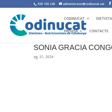
930 106 248
administracio@codinucat.cat
CODINUCAT
DIETIST
PREMSA
CONTACTE
SONIA GRACIA CON
ag. 21, 2024