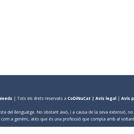
Needs
| Tots els drets reservats a
CoDiNuCat |
Avís legal
|
Avís 
sta del llenguatge. No obstant això, i a causa de la seva extensió, n
ení com a genèric, atès que és una professió que compta amb al volta