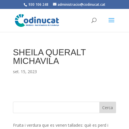
930 106 248
administracio@codinucat.cat
SHEILA QUERALT
MICHAVILA
set. 15, 2023
Fruita i verdura que es venen tallades: què es perd i