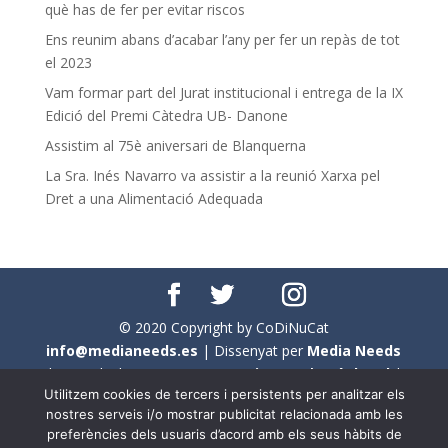
què has de fer per evitar riscos
Ens reunim abans d’acabar l’any per fer un repàs de tot
el 2023
Vam formar part del Jurat institucional i entrega de la IX
Edició del Premi Càtedra UB- Danone
Assistim al 75è aniversari de Blanquerna
La Sra. Inés Navarro va assistir a la reunió Xarxa pel
Dret a una Alimentació Adequada
© 2020 Copyright by CoDiNuCat
info@medianeeds.es
| Dissenyat per
Media Needs
| Tots els drets reservats a
CoDiNuCat |
Avís legal
|
Utilitzem cookies de tercers i persistents per analitzar els
Avís per cookies
nostres serveis i/o mostrar publicitat relacionada amb les
preferències dels usuaris d’acord amb els seus hàbits de
En aquest web s'ha tingut en compte l'ús no sexista del