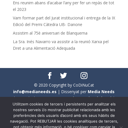
Ens reunim abans d’acabar l’any per fer un repàs de tot
el 2023
Vam formar part del Jurat institucional i entrega de la IX
Edició del Premi Càtedra UB- Danone
Assistim al 75è aniversari de Blanquerna
La Sra. Inés Navarro va assistir a la reunió Xarxa pel
Dret a una Alimentació Adequada
© 2020 Copyright by CoDiNuCat
info@medianeeds.es
| Dissenyat per
Media Needs
| Tots els drets reservats a
CoDiNuCat |
Avís legal
|
Utilitzem cookies de tercers i persistents per analitzar els
Avís per cookies
nostres serveis i/o mostrar publicitat relacionada amb les
preferències dels usuaris d’acord amb els seus hàbits de
En aquest web s'ha tingut en compte l'ús no sexista del
navegació. Pot REBUTJAR les cookies analítiques de tercers,
llenguatge. No obstant això, i a causa de la seva
pot obtenir més informació, o bé conèixer com canviar la