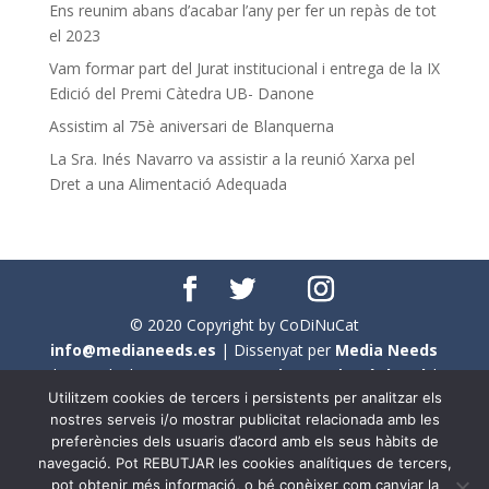
Ens reunim abans d’acabar l’any per fer un repàs de tot
el 2023
Vam formar part del Jurat institucional i entrega de la IX
Edició del Premi Càtedra UB- Danone
Assistim al 75è aniversari de Blanquerna
La Sra. Inés Navarro va assistir a la reunió Xarxa pel
Dret a una Alimentació Adequada
© 2020 Copyright by CoDiNuCat
info@medianeeds.es
| Dissenyat per
Media Needs
| Tots els drets reservats a
CoDiNuCat |
Avís legal
|
Utilitzem cookies de tercers i persistents per analitzar els
Avís per cookies
nostres serveis i/o mostrar publicitat relacionada amb les
preferències dels usuaris d’acord amb els seus hàbits de
En aquest web s'ha tingut en compte l'ús no sexista del
navegació. Pot REBUTJAR les cookies analítiques de tercers,
llenguatge. No obstant això, i a causa de la seva
pot obtenir més informació, o bé conèixer com canviar la