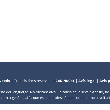
Needs
| Tots els drets reservats a
CoDiNuCat |
Avís legal
|
Avís 
sta del llenguatge. No obstant això, i a causa de la seva extensió, n
ení com a genèric, atès que és una professió que compta amb al volta