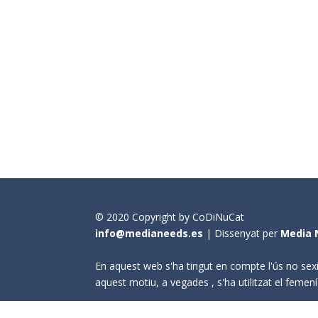
© 2020 Copyright by CoDiNuCat
info@medianeeds.es
| Dissenyat per
Media 
En aquest web s'ha tingut en compte l'ús no sexi
aquest motiu, a vegades , s'ha utilitzat el fem