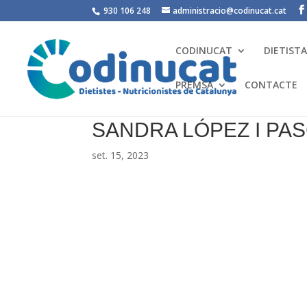
930 106 248
administracio@codinucat.cat
CODINUCAT
DIETIST
PREMSA
CONTACTE
SANDRA LÓPEZ I PA
set. 15, 2023