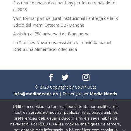
Ens reunim abans d’acabar l’any per fer un repàs de tot
el 2023
Vam formar part del Jurat institucional i entrega de la IX
Edició del Premi Càtedra UB- Danone
Assistim al 75è aniversari de Blanquerna
La Sra. Inés Navarro va assistir a la reunió Xarxa pel
Dret a una Alimentació Adequada
© 2020 Copyright by CoDiNuCat
info@medianeeds.es
| Dissenyat per
Media Needs
| Tots els drets reservats a
CoDiNuCat |
Avís legal
|
Utilitzem cookies de tercers i persistents per analitzar els
Avís per cookies
nostres serveis i/o mostrar publicitat relacionada amb les
preferències dels usuaris d’acord amb els seus hàbits de
En aquest web s'ha tingut en compte l'ús no sexista del
navegació. Pot REBUTJAR les cookies analítiques de tercers,
llenguatge. No obstant això, i a causa de la seva
pot obtenir més informació, o bé conèixer com canviar la