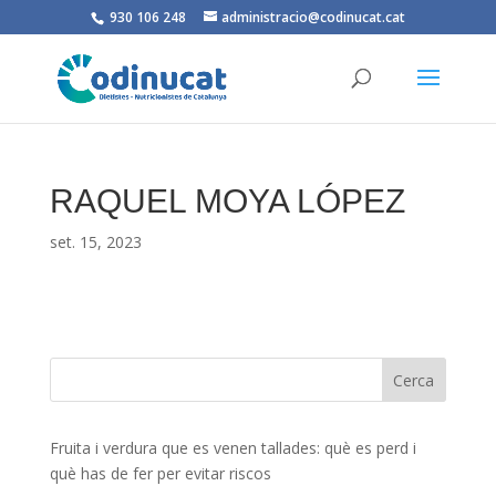
930 106 248
administracio@codinucat.cat
RAQUEL MOYA LÓPEZ
set. 15, 2023
Fruita i verdura que es venen tallades: què es perd i
què has de fer per evitar riscos