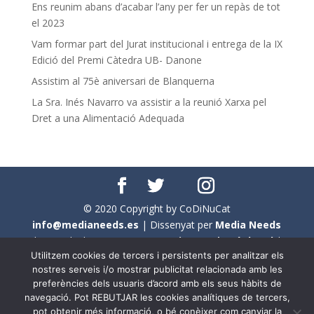
Ens reunim abans d’acabar l’any per fer un repàs de tot
el 2023
Vam formar part del Jurat institucional i entrega de la IX
Edició del Premi Càtedra UB- Danone
Assistim al 75è aniversari de Blanquerna
La Sra. Inés Navarro va assistir a la reunió Xarxa pel
Dret a una Alimentació Adequada
© 2020 Copyright by CoDiNuCat
info@medianeeds.es
| Dissenyat per
Media Needs
| Tots els drets reservats a
CoDiNuCat |
Avís legal
|
Utilitzem cookies de tercers i persistents per analitzar els
Avís per cookies
nostres serveis i/o mostrar publicitat relacionada amb les
preferències dels usuaris d’acord amb els seus hàbits de
En aquest web s'ha tingut en compte l'ús no sexista del
navegació. Pot REBUTJAR les cookies analítiques de tercers,
llenguatge. No obstant això, i a causa de la seva
pot obtenir més informació, o bé conèixer com canviar la