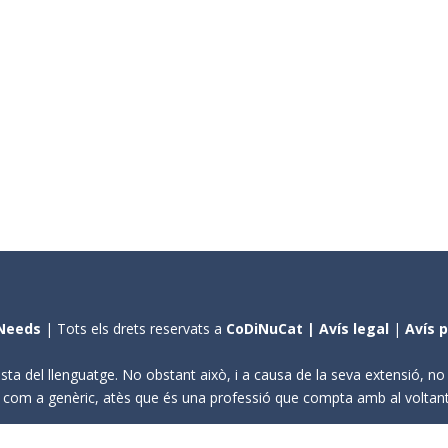
Needs
| Tots els drets reservats a
CoDiNuCat |
Avís legal
|
Avís 
sta del llenguatge. No obstant això, i a causa de la seva extensió, n
ení com a genèric, atès que és una professió que compta amb al volta