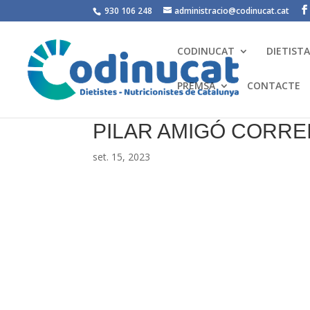
930 106 248
administracio@codinucat.cat
CODINUCAT
DIETIST
PREMSA
CONTACTE
PILAR AMIGÓ CORRE
set. 15, 2023