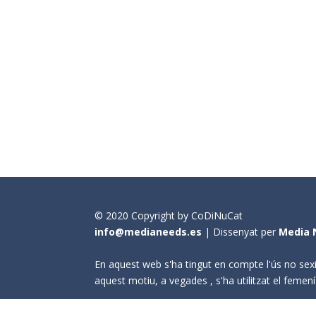
© 2020 Copyright by CoDiNuCat
info@medianeeds.es
| Dissenyat per
Media 
En aquest web s'ha tingut en compte l'ús no sexi
aquest motiu, a vegades , s'ha utilitzat el fem