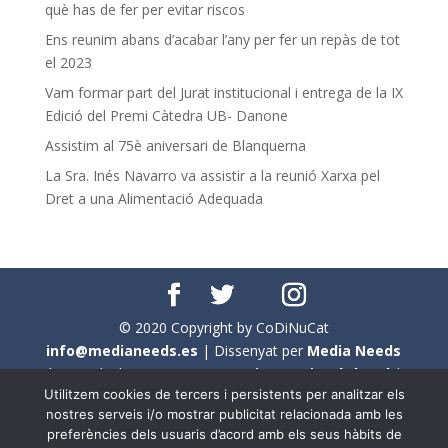
què has de fer per evitar riscos
Ens reunim abans d’acabar l’any per fer un repàs de tot
el 2023
Vam formar part del Jurat institucional i entrega de la IX
Edició del Premi Càtedra UB- Danone
Assistim al 75è aniversari de Blanquerna
La Sra. Inés Navarro va assistir a la reunió Xarxa pel
Dret a una Alimentació Adequada
© 2020 Copyright by CoDiNuCat
info@medianeeds.es
| Dissenyat per
Media Needs
| Tots els drets reservats a
CoDiNuCat |
Avís legal
|
Utilitzem cookies de tercers i persistents per analitzar els
Avís per cookies
nostres serveis i/o mostrar publicitat relacionada amb les
preferències dels usuaris d’acord amb els seus hàbits de
En aquest web s'ha tingut en compte l'ús no sexista del