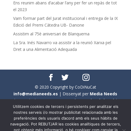
Ens reunim abans d’acabar l’any per fer un repàs de tot
el 2023
Vam formar part del Jurat institucional i entrega de la IX
Edició del Premi Càtedra UB- Danone
Assistim al 75è aniversari de Blanquerna
La Sra. Inés Navarro va assistir a la reunió Xarxa pel
Dret a una Alimentació Adequada
© 2020 Copyright by CoDiNuCat
info@medianeeds.es
| Dissenyat per
Media Needs
| Tots els drets reservats a
CoDiNuCat |
Avís legal
|
Utilitzem cookies de tercers i persistents per analitzar els
Avís per cookies
nostres serveis i/o mostrar publicitat relacionada amb les
preferències dels usuaris d’acord amb els seus hàbits de
En aquest web s'ha tingut en compte l'ús no sexista del
navegació. Pot REBUTJAR les cookies analítiques de tercers,
llenguatge. No obstant això, i a causa de la seva
pot obtenir més informació, o bé conèixer com canviar la