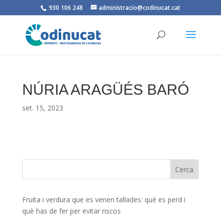
930 106 248
administracio@codinucat.cat
NÚRIA ARAGÜÉS BARÓ
set. 15, 2023
Fruita i verdura que es venen tallades: què es perd i
què has de fer per evitar riscos