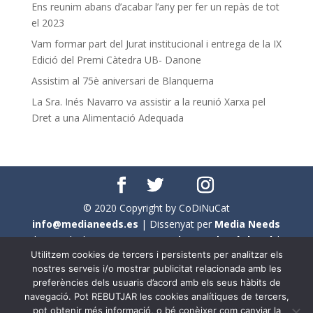
Ens reunim abans d’acabar l’any per fer un repàs de tot
el 2023
Vam formar part del Jurat institucional i entrega de la IX
Edició del Premi Càtedra UB- Danone
Assistim al 75è aniversari de Blanquerna
La Sra. Inés Navarro va assistir a la reunió Xarxa pel
Dret a una Alimentació Adequada
© 2020 Copyright by CoDiNuCat
info@medianeeds.es
| Dissenyat per
Media Needs
| Tots els drets reservats a
CoDiNuCat |
Avís legal
|
Utilitzem cookies de tercers i persistents per analitzar els
Avís per cookies
nostres serveis i/o mostrar publicitat relacionada amb les
preferències dels usuaris d’acord amb els seus hàbits de
En aquest web s'ha tingut en compte l'ús no sexista del
navegació. Pot REBUTJAR les cookies analítiques de tercers,
llenguatge. No obstant això, i a causa de la seva
pot obtenir més informació, o bé conèixer com canviar la