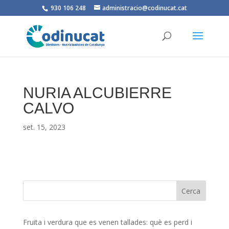
930 106 248
administracio@codinucat.cat
NURIA ALCUBIERRE
CALVO
set. 15, 2023
Fruita i verdura que es venen tallades: què es perd i