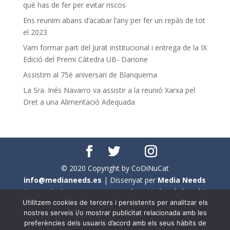
què has de fer per evitar riscos
Ens reunim abans d’acabar l’any per fer un repàs de tot
el 2023
Vam formar part del Jurat institucional i entrega de la IX
Edició del Premi Càtedra UB- Danone
Assistim al 75è aniversari de Blanquerna
La Sra. Inés Navarro va assistir a la reunió Xarxa pel
Dret a una Alimentació Adequada
© 2020 Copyright by CoDiNuCat
info@medianeeds.es
| Dissenyat per
Media Needs
| Tots els drets reservats a
CoDiNuCat |
Avís legal
|
Utilitzem cookies de tercers i persistents per analitzar els
Avís per cookies
nostres serveis i/o mostrar publicitat relacionada amb les
preferències dels usuaris d’acord amb els seus hàbits de
En aquest web s'ha tingut en compte l'ús no sexista del