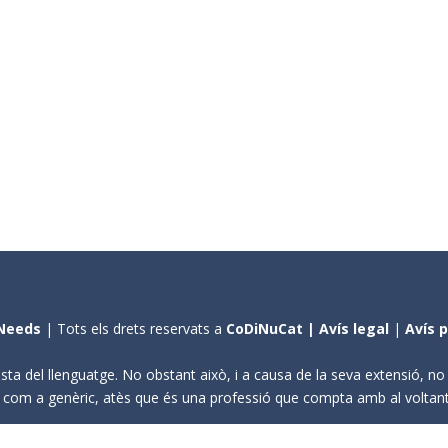
Needs
| Tots els drets reservats a
CoDiNuCat |
Avís legal
|
Avís 
sta del llenguatge. No obstant això, i a causa de la seva extensió, n
ení com a genèric, atès que és una professió que compta amb al volta