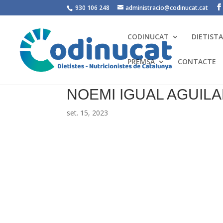
930 106 248
administracio@codinucat.cat
CODINUCAT
DIETIST
PREMSA
CONTACTE
NOEMI IGUAL AGUIL
set. 15, 2023