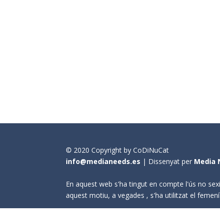
© 2020 Copyright by CoDiNuCat
info@medianeeds.es
| Dissenyat per
Media 
En aquest web s'ha tingut en compte l'ús no sexi
aquest motiu, a vegades , s'ha utilitzat el fem