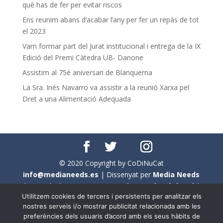
què has de fer per evitar riscos
Ens reunim abans d’acabar l’any per fer un repàs de tot
el 2023
Vam formar part del Jurat institucional i entrega de la IX
Edició del Premi Càtedra UB- Danone
Assistim al 75è aniversari de Blanquerna
La Sra. Inés Navarro va assistir a la reunió Xarxa pel
Dret a una Alimentació Adequada
© 2020 Copyright by CoDiNuCat
info@medianeeds.es
| Dissenyat per
Media Needs
| Tots els drets reservats a
CoDiNuCat |
Avís legal
|
Utilitzem cookies de tercers i persistents per analitzar els
Avís per cookies
nostres serveis i/o mostrar publicitat relacionada amb les
preferències dels usuaris d’acord amb els seus hàbits de
En aquest web s'ha tingut en compte l'ús no sexista del