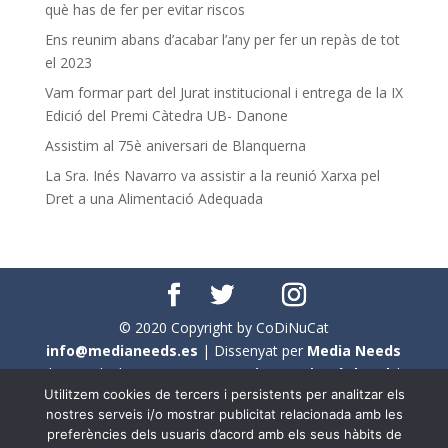
què has de fer per evitar riscos
Ens reunim abans d’acabar l’any per fer un repàs de tot
el 2023
Vam formar part del Jurat institucional i entrega de la IX
Edició del Premi Càtedra UB- Danone
Assistim al 75è aniversari de Blanquerna
La Sra. Inés Navarro va assistir a la reunió Xarxa pel
Dret a una Alimentació Adequada
© 2020 Copyright by CoDiNuCat
info@medianeeds.es
| Dissenyat per
Media Needs
| Tots els drets reservats a
CoDiNuCat |
Avís legal
|
Utilitzem cookies de tercers i persistents per analitzar els
Avís per cookies
nostres serveis i/o mostrar publicitat relacionada amb les
preferències dels usuaris d’acord amb els seus hàbits de
En aquest web s'ha tingut en compte l'ús no sexista del