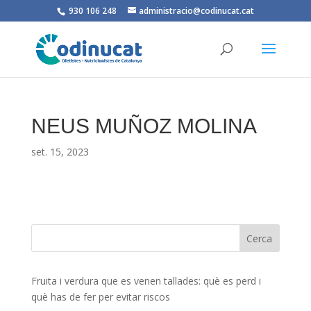
930 106 248
administracio@codinucat.cat
NEUS MUÑOZ MOLINA
set. 15, 2023
Fruita i verdura que es venen tallades: què es perd i
què has de fer per evitar riscos