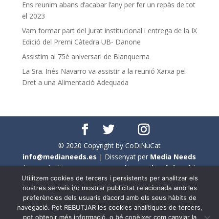
Ens reunim abans d’acabar l’any per fer un repàs de tot
el 2023
Vam formar part del Jurat institucional i entrega de la IX
Edició del Premi Càtedra UB- Danone
Assistim al 75è aniversari de Blanquerna
La Sra. Inés Navarro va assistir a la reunió Xarxa pel
Dret a una Alimentació Adequada
© 2020 Copyright by CoDiNuCat
info@medianeeds.es
| Dissenyat per
Media Needs
| Tots els drets reservats a
CoDiNuCat |
Avís legal
|
Utilitzem cookies de tercers i persistents per analitzar els
Avís per cookies
nostres serveis i/o mostrar publicitat relacionada amb les
preferències dels usuaris d’acord amb els seus hàbits de
En aquest web s'ha tingut en compte l'ús no sexista del
navegació. Pot REBUTJAR les cookies analítiques de tercers,
llenguatge. No obstant això, i a causa de la seva
pot obtenir més informació, o bé conèixer com canviar la