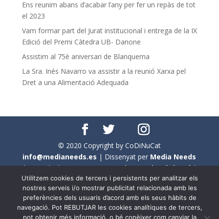
Ens reunim abans d’acabar l’any per fer un repàs de tot
el 2023
Vam formar part del Jurat institucional i entrega de la IX
Edició del Premi Càtedra UB- Danone
Assistim al 75è aniversari de Blanquerna
La Sra. Inés Navarro va assistir a la reunió Xarxa pel
Dret a una Alimentació Adequada
© 2020 Copyright by CoDiNuCat
info@medianeeds.es
| Dissenyat per
Media Needs
| Tots els drets reservats a
CoDiNuCat |
Avís legal
|
Utilitzem cookies de tercers i persistents per analitzar els
Avís per cookies
nostres serveis i/o mostrar publicitat relacionada amb les
preferències dels usuaris d’acord amb els seus hàbits de
En aquest web s'ha tingut en compte l'ús no sexista del
navegació. Pot REBUTJAR les cookies analítiques de tercers,
llenguatge. No obstant això, i a causa de la seva
pot obtenir més informació, o bé conèixer com canviar la