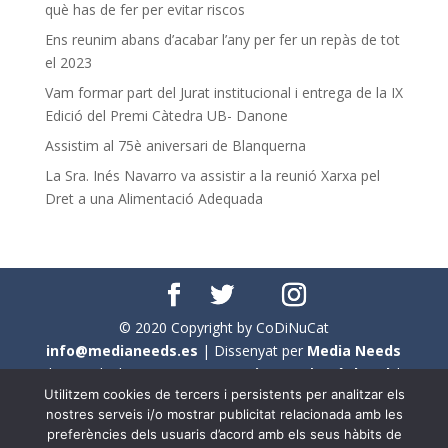
què has de fer per evitar riscos
Ens reunim abans d’acabar l’any per fer un repàs de tot
el 2023
Vam formar part del Jurat institucional i entrega de la IX
Edició del Premi Càtedra UB- Danone
Assistim al 75è aniversari de Blanquerna
La Sra. Inés Navarro va assistir a la reunió Xarxa pel
Dret a una Alimentació Adequada
© 2020 Copyright by CoDiNuCat
info@medianeeds.es
| Dissenyat per
Media Needs
| Tots els drets reservats a
CoDiNuCat |
Avís legal
|
Utilitzem cookies de tercers i persistents per analitzar els
Avís per cookies
nostres serveis i/o mostrar publicitat relacionada amb les
preferències dels usuaris d’acord amb els seus hàbits de
En aquest web s'ha tingut en compte l'ús no sexista del