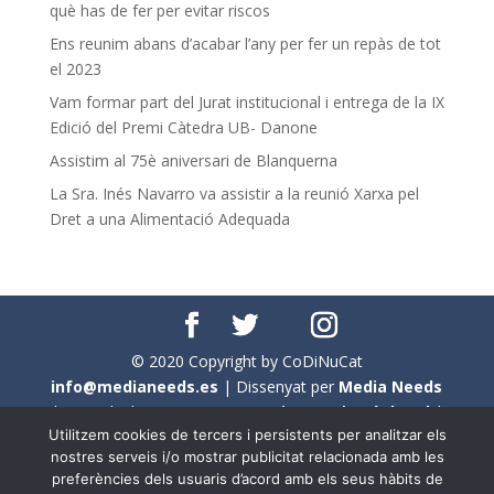
què has de fer per evitar riscos
Ens reunim abans d’acabar l’any per fer un repàs de tot
el 2023
Vam formar part del Jurat institucional i entrega de la IX
Edició del Premi Càtedra UB- Danone
Assistim al 75è aniversari de Blanquerna
La Sra. Inés Navarro va assistir a la reunió Xarxa pel
Dret a una Alimentació Adequada
© 2020 Copyright by CoDiNuCat
info@medianeeds.es
| Dissenyat per
Media Needs
| Tots els drets reservats a
CoDiNuCat |
Avís legal
|
Utilitzem cookies de tercers i persistents per analitzar els
Avís per cookies
nostres serveis i/o mostrar publicitat relacionada amb les
preferències dels usuaris d’acord amb els seus hàbits de
En aquest web s'ha tingut en compte l'ús no sexista del