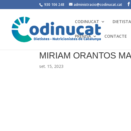
930 106 248
administracio@codinucat.cat
CODINUCAT
DIETIST
PREMSA
CONTACTE
MIRIAM ORANTOS MA
set. 15, 2023