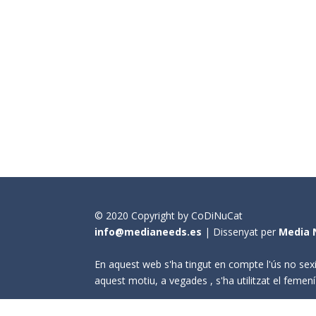
© 2020 Copyright by CoDiNuCat
info@medianeeds.es
| Dissenyat per
Media 
En aquest web s'ha tingut en compte l'ús no sexi
aquest motiu, a vegades , s'ha utilitzat el fem