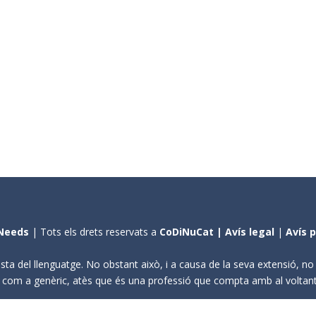
Needs
| Tots els drets reservats a
CoDiNuCat |
Avís legal
|
Avís 
sta del llenguatge. No obstant això, i a causa de la seva extensió, n
ení com a genèric, atès que és una professió que compta amb al volta