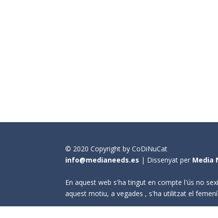
© 2020 Copyright by CoDiNuCat
info@medianeeds.es
| Dissenyat per
Media 
En aquest web s'ha tingut en compte l'ús no sexi
aquest motiu, a vegades , s'ha utilitzat el fem