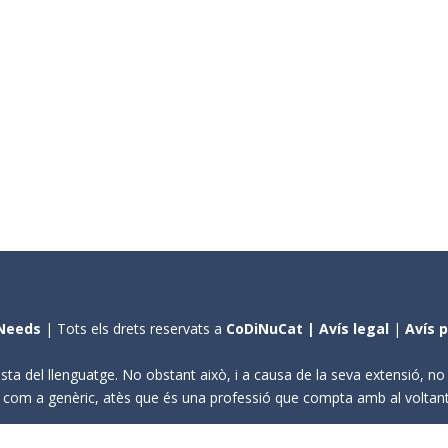
Needs
| Tots els drets reservats a
CoDiNuCat |
Avís legal
|
Avís 
sta del llenguatge. No obstant això, i a causa de la seva extensió, n
ení com a genèric, atès que és una professió que compta amb al volta