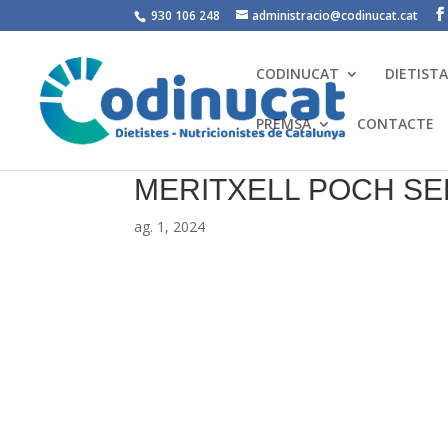
930 106 248
administracio@codinucat.cat
CODINUCAT
DIETIST
PREMSA
CONTACTE
MERITXELL POCH S
ag. 1, 2024