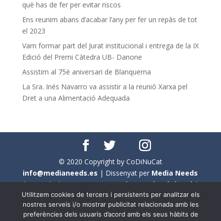
què has de fer per evitar riscos
Ens reunim abans d’acabar l’any per fer un repàs de tot
el 2023
Vam formar part del Jurat institucional i entrega de la IX
Edició del Premi Càtedra UB- Danone
Assistim al 75è aniversari de Blanquerna
La Sra. Inés Navarro va assistir a la reunió Xarxa pel
Dret a una Alimentació Adequada
© 2020 Copyright by CoDiNuCat
info@medianeeds.es
| Dissenyat per
Media Needs
| Tots els drets reservats a
CoDiNuCat |
Avís legal
|
Utilitzem cookies de tercers i persistents per analitzar els
Avís per cookies
nostres serveis i/o mostrar publicitat relacionada amb les
preferències dels usuaris d’acord amb els seus hàbits de
En aquest web s'ha tingut en compte l'ús no sexista del