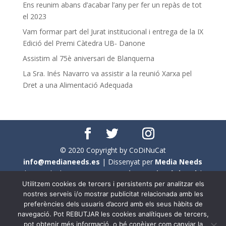
Ens reunim abans d’acabar l’any per fer un repàs de tot
el 2023
Vam formar part del Jurat institucional i entrega de la IX
Edició del Premi Càtedra UB- Danone
Assistim al 75è aniversari de Blanquerna
La Sra. Inés Navarro va assistir a la reunió Xarxa pel
Dret a una Alimentació Adequada
© 2020 Copyright by CoDiNuCat
info@medianeeds.es
| Dissenyat per
Media Needs
| Tots els drets reservats a
CoDiNuCat |
Avís legal
|
Utilitzem cookies de tercers i persistents per analitzar els
Avís per cookies
nostres serveis i/o mostrar publicitat relacionada amb les
preferències dels usuaris d’acord amb els seus hàbits de
En aquest web s'ha tingut en compte l'ús no sexista del
navegació. Pot REBUTJAR les cookies analítiques de tercers,
llenguatge. No obstant això, i a causa de la seva
pot obtenir més informació, o bé conèixer com canviar la